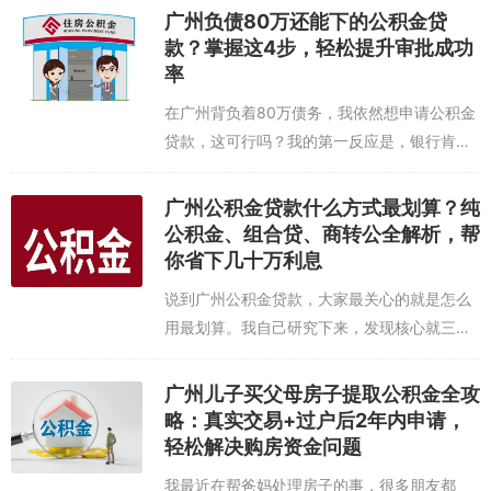
广州负债80万还能下的公积金贷
款？掌握这4步，轻松提升审批成功
率
在广州背负着80万债务，我依然想申请公积金
贷款，这可行吗？我的第一反应是，银行肯定
会把我拒之门外。但深入了解后我发现，公积
金贷款的审批并非只看负债总额这一个数字。
广州公积金贷款什么方式最划算？纯
审批的核心，其实是评估我的“还款能力”...
公积金、组合贷、商转公全解析，帮
你省下几十万利息
说到广州公积金贷款，大家最关心的就是怎么
用最划算。我自己研究下来，发现核心就三种
方式：纯公积金贷款、组合贷款，还有商转
公。每种方式都有自己的脾气，适合不同情况
广州儿子买父母房子提取公积金全攻
的人。 先聊聊纯公积金贷款。这绝对是利率
略：真实交易+过户后2年内申请，
上...
轻松解决购房资金问题
我最近在帮爸妈处理房子的事，很多朋友都