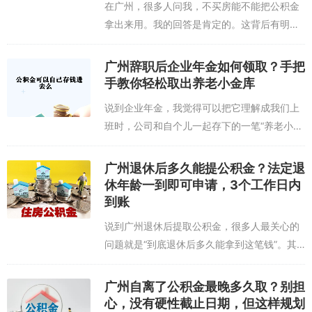
在广州，很多人问我，不买房能不能把公积金
拿出来用。我的回答是肯定的。这背后有明确
的政策依据，主要就是《住房公积金管理条
例》和广州市的具体实施办法。这些文件不是
广州辞职后企业年金如何领取？手把
摆设，它们实实在在地规定了，公积金除了用
手教你轻松取出养老小金库
于...
说到企业年金，我觉得可以把它理解成我们上
班时，公司和自个儿一起存下的一笔“养老小金
库”。每个月，公司会从我的工资里扣一点，公
司再额外补贴一些，一起交到专门的托管机构
广州退休后多久能提公积金？法定退
去投资。这笔钱完全属于我个人，就算我...
休年龄一到即可申请，3个工作日内
到账
说到广州退休后提取公积金，很多人最关心的
问题就是“到底退休后多久能拿到这笔钱”。其
实，这个时间点非常明确，它直接和我们法定
的退休年龄挂钩。我自己在办理前也反复确认
广州自离了公积金最晚多久取？别担
过，广州公积金中心的规定很清晰：当你正...
心，没有硬性截止日期，但这样规划