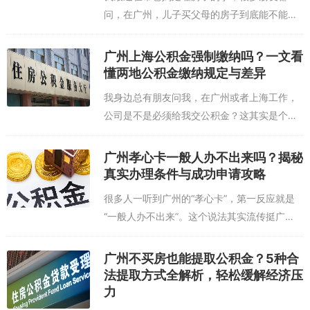
问，在广州，儿子买父母的房子到底能不能提
取公积金。答案是肯定的，但这里有个关键前
提：这必须是一次真实的买卖交易。公积金中
广州上海公积金强制缴纳吗？一文看
心非常看重交易的“真实性”，它不能是名义上...
懂两地公积金缴纳规定与差异
我身边总有朋友问我，在广州或者上海工作，
公司是不是必须给我交公积金？这其实是个挺
普遍的问题。从根子上说，公积金的缴纳可不
是公司想不想、愿不愿意的事儿，它是有国家
广州孝心卡一般人办不出来吗？揭秘
法律撑腰的。咱们国家有一部专门的《住房
真实办理条件与成功申请攻略
公...
很多人一听到广州的“孝心卡”，第一反应就是
“一般人办不出来”。这个说法其实流传挺广
的，我身边也有朋友这么觉得。这种印象主要
来自于它的办理条件，确实设置了一些明确的
广州不买房也能提取公积金？5种合
框框，不是谁都能随便申请的。它本质上是...
法提取方式全解析，轻松缓解经济压
力