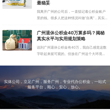
最稳妥
我离开广州的公司后，一直惦记着公积金账户
里的钱。很多人把这种情况叫做“自离”，其实
就是没有按正规流程办离职手续，比如没交接
工作或者没拿到单位的解除劳动合同证明。这
广州退休公积金40万算多吗？揭秘
在政策上属于“非正常离职”，我的公积金...
真实水平与实用规划策略
说到广州退休公积金有40万，我自己感觉这数
字听起来挺可观的。但放在广州这个大环境
里，它到底算多还是算少呢？我得先看看身边
其他人的情况。我了解过，广州很多普通退休
职工的公积金账户余额，可能远达不到这个
数...
实体公司，立足广州，服务广州，专业代办公积金，一站式
服务平台，顺心，安心，放心。