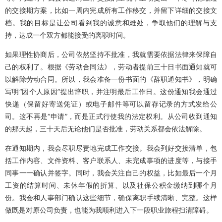
的交接期方案，比如一周内完成所有工作移交，并留下详细的交接文
档。我的目标是让公司看到我的诚意和难处，争取他们的理解与支
持，达成一个双方都能接受的离职时间。
如果理性协商后，公司依然坚持不批准，我就需要依据法律来保障自
己的权利了。根据《劳动合同法》，劳动者提前三十日书面通知就可
以解除劳动合同。所以，我会准备一份书面的《辞职通知书》，明确
写明“因个人原因”提出辞职，并注明最后工作日。这份通知我会通过
快递（保留好寄送凭证）或电子邮件等可以留存记录的方式发给公
司。这不再是“申请”，而是正式行使我的法定权利。从公司收到通知
的那天起，三十天后无论他们是否批准，劳动关系都会依法解除。
在通知期内，我会尽职尽责地完成工作交接。我会列好交接清单，包
括工作内容、文件资料、客户联系人、未完成事项的进度等，与接手
同事一一确认并签字。同时，我会关注自己的权益，比如最后一个月
工资的结算时间、未休年假的折算、以及社保公积金缴纳到哪个月
份。我会和人事部门确认这些细节，确保离职手续清晰、完整。这样
做既是对原公司负责，也能为我顺利进入下一段职业旅程扫清障碍。