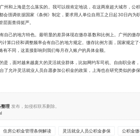
广州和上海是怎么落实的。我可以很肯定地说，在这两座超大城市，公
都会强调依据国家《条例》制定，要求用人单位自用工之日起30日内为
管层面查得挺严。
有自己的地方特色。最明显的差异体现在缴存基数和比例上。广州的缴
的计算口径和调整频率会有自己的地方规定。缴存比例方面，国家规定了一
略有不同，这直接影响到我们每月存入账户的具体金额。
的是，面对越来越庞大的灵活就业群体，比如网约车司机、自由职业者，传
台了允许灵活就业人员自愿参加公积金的政策，上海也在研究类似的参
络整理
发布，如侵权联系删除。
l
住房公积金管理条例解读
灵活就业人员公积金参保
公积金缴