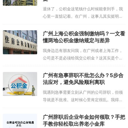
退休了，公积金这笔钱什么时候能拿到手，我
心里一直惦记着。在广州，这事儿其实挺明确
的。只要你正式办完了退休手续，拿到了退休
证或者相关证明，就可以去申请提取公积金
广州上海公积金强制缴纳吗？一文看
了。这个时间点很关键，它不是说你到了退休
懂两地公积金缴纳规定与差异
年...
我身边总有朋友问我，在广州或者上海工作，
公司是不是必须给我交公积金？这其实是个挺
普遍的问题。从根子上说，公积金的缴纳可不
是公司想不想、愿不愿意的事儿，它是有国家
广州有急事辞职不批怎么办？5步合
法律撑腰的。咱们国家有一部专门的《住房
法应对，避免风险顺利离职
公...
我遇到急事需要立刻从广州的公司辞职，但领
导就是不批准。这时候心里肯定很乱。我得先
冷静下来，把自己的处境和可能的风险想清
楚。急事分很多种，家里人生病、自己突发健
广州辞职后企业年金如何领取？手把
康状况，或者其它不可抗力的紧急情况。从情
手教你轻松取出养老小金库