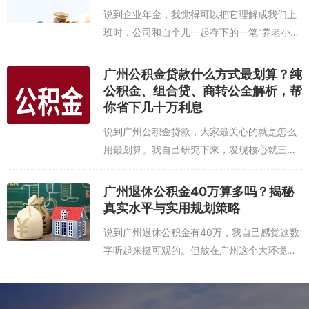
理...
说到企业年金，我觉得可以把它理解成我们上
班时，公司和自个儿一起存下的一笔“养老小金
库”。每个月，公司会从我的工资里扣一点，公
司再额外补贴一些，一起交到专门的托管机构
广州公积金贷款什么方式最划算？纯
去投资。这笔钱完全属于我个人，就算我...
公积金、组合贷、商转公全解析，帮
你省下几十万利息
说到广州公积金贷款，大家最关心的就是怎么
用最划算。我自己研究下来，发现核心就三种
方式：纯公积金贷款、组合贷款，还有商转
公。每种方式都有自己的脾气，适合不同情况
广州退休公积金40万算多吗？揭秘
的人。 先聊聊纯公积金贷款。这绝对是利率
真实水平与实用规划策略
上...
说到广州退休公积金有40万，我自己感觉这数
字听起来挺可观的。但放在广州这个大环境
里，它到底算多还是算少呢？我得先看看身边
其他人的情况。我了解过，广州很多普通退休
职工的公积金账户余额，可能远达不到这个