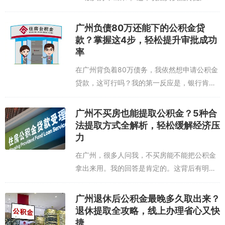
的，我身边也有朋友这么觉得。这种印象主要
来自于它的办理条件，确实设置了一些明确的
广州负债80万还能下的公积金贷
框框，不是谁都能随便申请的。它本质上是...
款？掌握这4步，轻松提升审批成功
率
在广州背负着80万债务，我依然想申请公积金
贷款，这可行吗？我的第一反应是，银行肯定
会把我拒之门外。但深入了解后我发现，公积
金贷款的审批并非只看负债总额这一个数字。
广州不买房也能提取公积金？5种合
审批的核心，其实是评估我的“还款能力”...
法提取方式全解析，轻松缓解经济压
力
在广州，很多人问我，不买房能不能把公积金
拿出来用。我的回答是肯定的。这背后有明确
的政策依据，主要就是《住房公积金管理条
例》和广州市的具体实施办法。这些文件不是
广州退休后公积金最晚多久取出来？
摆设，它们实实在在地规定了，公积金除了用
退休提取全攻略，线上办理省心又快
于...
捷