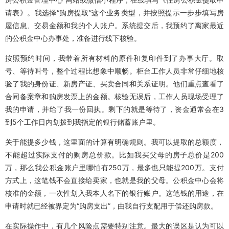
请表》。我选择“购房提取”这个业务类型，并按照提示一步步填写房
屋信息、交易金额和我的个人账户。系统提交后，我预约了离家最近
的公积金中心办事处，准备进行线下核验。
按照预约时间，我带着所有材料的原件和复印件到了办事大厅。取
号、等待叫号，整个过程比想象中顺畅。柜台工作人员非常仔细地核
验了我的身份证、新房产证、买卖合同和关系证明。他们重点查看了
合同备案章和购房发票上的金额。核验无误后，工作人员现场受理了
我的申请，并给了我一份回执。剩下的就是等待了，资金通常会在3
到5个工作日内划拨到我指定的银行储蓄账户里。
关于能提多少钱，这里面的计算有明确规则。我可以提取的总额度，
不能超过实际支付的购房总价款。比如我买父母的房子总价是200
万，那么我公积金账户里哪怕有250万，最多也只能提200万。支付
方式上，这笔钱不会直接给卖家，也就是我的父母。公积金中心会将
核准的金额，一次性划入我本人名下的银行账户。这笔钱的用途，在
申请时就已经被界定为“购房支出”，由我自行支配用于偿还购房款。
在实际操作中，有几个风险点需要特别注意。最大的误区是认为可以